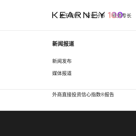
关于我们
行业分布
业务专长
行业洞察
新闻报道
中国奢侈品市场： 迈向审慎复苏之
新闻发布
Our best an
路
媒体报道
中国全球第四，亚洲占据前25位最
多席位——科尔尼发布2026年全球
外商直接投资信心指数®报告