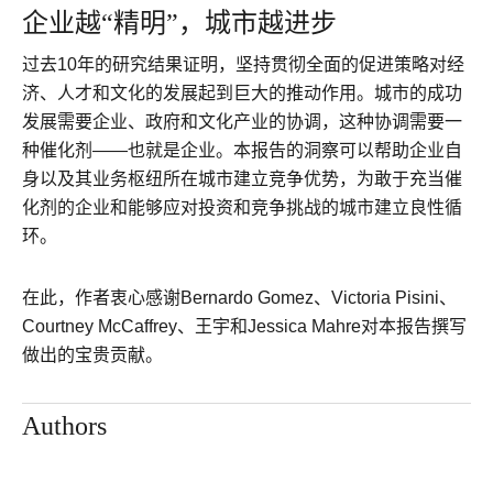
企业越“精明”，城市越进步
过去10年的研究结果证明，坚持贯彻全面的促进策略对经
济、人才和文化的发展起到巨大的推动作用。城市的成功
发展需要企业、政府和文化产业的协调，这种协调需要一
种催化剂——也就是企业。本报告的洞察可以帮助企业自
身以及其业务枢纽所在城市建立竞争优势，为敢于充当催
化剂的企业和能够应对投资和竞争挑战的城市建立良性循
环。
在此，作者衷心感谢Bernardo Gomez、Victoria Pisini、
Courtney McCaffrey、王宇和Jessica Mahre对本报告撰写
做出的宝贵贡献。
Authors