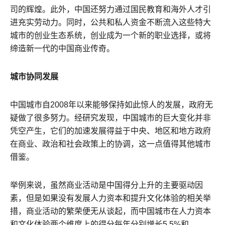
司的辉煌。此外，中国还努力通过国民教育和海外人才引
进充实劳动力。同时，公共和私人资金不断流入这些特大
城市的创业生态系统，创业成为一个新的职业选择，或将
缔造新一代的中国商业传奇。
城市协同发展
中国城市自2008年以来能够保持如此惊人的发展，政府无
疑做了很多努力。经研究发现，中国城市的巨大变化并非
凭空产生，它们的加速发展得益于中央、地区和地方政府
在商业、政治和社会政策上的协调，这一点值得其他城市
借鉴。
举例来说，虽然商业活动是中国得分上升的主要驱动因
素，但是如果没有发展人力资本和提升文化体验的相关举
措，商业活动的繁荣便无从谈起，而中国城市在人力资本
和文化体验两个维度上的得分每年分别增长5.5%和