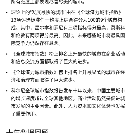
所有维度上都表现尽善尽美的城市。
理论上的“发展最快的城市”由在《全球潜力城市指数》
13项评选标准任一维度上综合得分为100的9个城市构
成。其中，墨尔本和悉尼有三项指标得分最高，莫斯科
和伦敦有两项得分最高。因此，未来哪些城市将最具国
际竞争力仍然存在悬念。
《全球城市指数》榜上排名上升最快的城市在商业活动
和信息交流方面都取得了巨大的进步。
《全球潜力城市指数》榜上排名上升最显著的城市在经
济和治理方面取得了巨大进步。
科尔尼全球城市指数报告发布十年以来，中国主要城市
的增长速度超过全球其他地区。商业活动仍然是促进城
市发展的主要因素。此外，人力资本和文化体验也发挥
了重要作用。