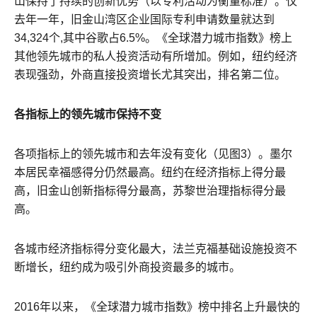
山保持了持续的创新优势（以专利活动为衡量标准）。仅
去年一年，旧金山湾区企业国际专利申请数量就达到
34,324个,其中谷歌占6.5%。《全球潜力城市指数》榜上
其他领先城市的私人投资活动有所增加。例如，纽约经济
表现强劲，外商直接投资增长尤其突出，排名第二位。
各指标上的领先城市保持不变
各项指标上的领先城市和去年没有变化（见图3）。墨尔
本居民幸福感得分仍然最高。纽约在经济指标上得分最
高，旧金山创新指标得分最高，苏黎世治理指标得分最
高。
各城市经济指标得分变化最大，法兰克福基础设施投资不
断增长，纽约成为吸引外商投资最多的城市。
2016年以来，《全球潜力城市指数》榜中排名上升最快的