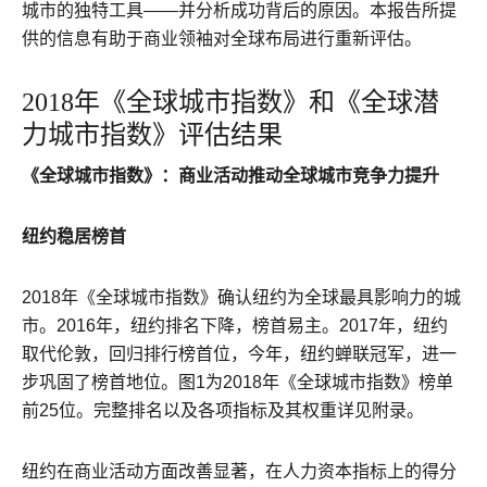
城市的独特工具——并分析成功背后的原因。本报告所提
供的信息有助于商业领袖对全球布局进行重新评估。
2018年《全球城市指数》和《全球潜
力城市指数》评估结果
《全球城市指数》：商业活动推动全球城市竞争力提升
纽约稳居榜首
2018年《全球城市指数》确认纽约为全球最具影响力的城
市。2016年，纽约排名下降，榜首易主。2017年，纽约
取代伦敦，回归排行榜首位，今年，纽约蝉联冠军，进一
步巩固了榜首地位。图1为2018年《全球城市指数》榜单
前25位。完整排名以及各项指标及其权重详见附录。
纽约在商业活动方面改善显著，在人力资本指标上的得分