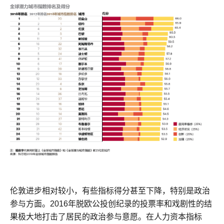
伦敦进步相对较小，有些指标得分甚至下降，特别是政治
参与方面。2016年脱欧公投创纪录的投票率和戏剧性的结
果极大地打击了居民的政治参与意愿。在人力资本指标