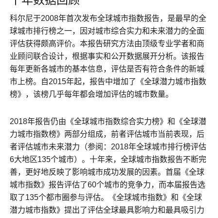
十年数据回顾
科尔尼于2008年首次发布全球城市指数报告，是最早的全
球城市排行榜之一，因对城市综合实力和未来潜力的全面
评估获得颇高评价。本报告研究方法由顶级专业学者和商
业顾问联合设计，根据事实和公开数据展开分析。该报告
每年更新各城市的基本信息，评估是否有符合条件的新城
市上榜。自2015年起，报告中增加了《全球潜力城市指数
榜》，该榜几乎每年都会增加评估的城市数量。
2018年报告仍由《全球城市指数综合实力榜》和《全球潜
力城市指数榜》两部分组成，前者评估城市当前表现，后
者评估城市未来潜力（参阅：2018年全球城市排行榜评估
6大地区135个城市）。十年来，全球城市指数报告不断完
善，更好地反映了影响城市成功发展的因素。首届《全球
城市指数》报告评估了60个城市的竞争力，而本届报告选
取了135个都市圈参与评估。《全球城市指数》和《全球
潜力城市指数》提出了评估全球最具影响力和最具吸引力