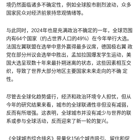
境仍然面临诸多不确定性，例如全球股市剧烈波动，众多
国家民众对经济前景持悲观情绪等。
与此同时，2024年也是充满政治不确定的一年，全球范围
内有64个国家（约占世界人口的49%）在今年举行大选。
法国左翼联盟在选举中意外赢得最多议席，德国极右翼 政
党在部分州议会选举中胜出，孟加拉国爆发学生运动，美
国大选呈现数十年来最扑朔迷离的状态，这些因素相互交
织，导致了世界大部分地区主要国家未来走向的不确 定
性。
尽管去全球化趋势盛行，经济和政治环境令人担忧，但从
今年的研究结果来看，城市的全球联通性非但没有减弱，
反而有所增强。这表明，全球城市并没有减少与世界的联
系或参与全球活动，反而迎来了新一轮的复兴。
《全球城市综合排名》是量化156个城市吸引、留住和促