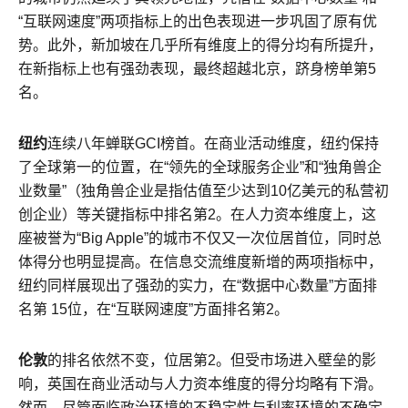
“互联网速度”两项指标上的出色表现进一步巩固了原有优
势。此外，新加坡在几乎所有维度上的得分均有所提升，
在新指标上也有强劲表现，最终超越北京，跻身榜单第5
名。
纽约
连续八年蝉联GCI榜首。在商业活动维度，纽约保持
了全球第一的位置，在“领先的全球服务企业”和“独角兽企
业数量”（独角兽企业是指估值至少达到10亿美元的私营初
创企业）等关键指标中排名第2。在人力资本维度上，这
座被誉为“Big Apple”的城市不仅又一次位居首位，同时总
体得分也明显提高。在信息交流维度新增的两项指标中，
纽约同样展现出了强劲的实力，在“数据中心数量”方面排
名第 15位，在“互联网速度”方面排名第2。
伦敦
的排名依然不变，位居第2。但受市场进入壁垒的影
响，英国在商业活动与人力资本维度的得分均略有下滑。
然而，尽管面临政治环境的不稳定性与利率环境的不确定