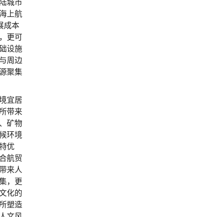
陆城市
海上航
展成本
，更可
础设施
与周边
源聚集
境宜居
所带来
、矿物
候环境
特优
合航贸
带来人
集，更
文化的
所塑造
人文风