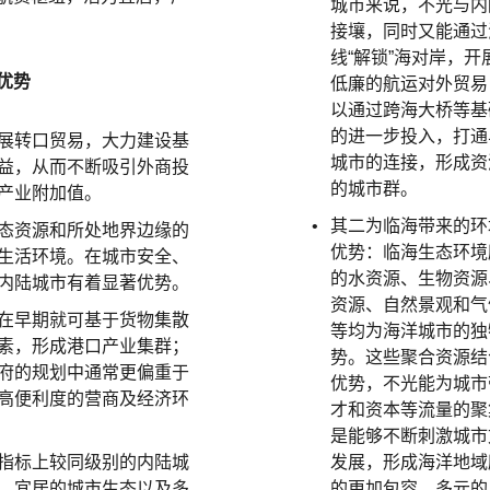
城市来说，不光与内
接壤，同时又能通过
线“解锁”海对岸，开
优势
低廉的航运对外贸易
以通过跨海大桥等基
的进一步投入，打通
展转口贸易，大力建设基
城市的连接，形成资
益，从而不断吸引外商投
的城市群。
产业附加值。
其二为临海带来的环
态资源和所处地界边缘的
优势：临海生态环境
生活环境。在城市安全、
的水资源、生物资源
内陆城市有着显著优势。
资源、自然景观和气
在早期就可基于货物集散
等均为海洋城市的独
素，形成港口产业集群；
势。这些聚合资源结
府的规划中通常更偏重于
优势，不光能为城市
高便利度的营商及经济环
才和资本等流量的聚
是能够不断刺激城市
指标上较同级别的内陆城
发展，形成海洋地域
、宜居的城市生态以及多
的更加包容、多元的