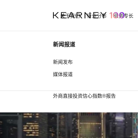
关于我们
行业分布
业务专长
行业洞察
新闻报道
中国奢侈品市场： 迈向审慎复苏之
新闻发布
路
媒体报道
中国全球第四，亚洲占据前25位最
多席位——科尔尼发布2026年全球
因海
外商直接投资信心指数®报告