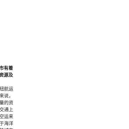
市有着
资源及
纽航运
来说，
量的资
交通上
空运来
于海洋