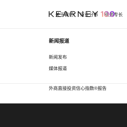
关于我们
行业分布
业务专长
行业洞察
新闻报道
中国奢侈品市场： 迈向审慎复苏之
新闻发布
Our best an
路
媒体报道
中国全球第四，亚洲占据前25位最
多席位——科尔尼发布2026年全球
外商直接投资信心指数®报告