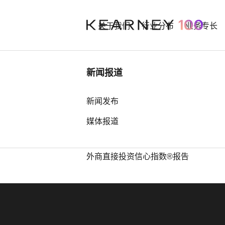
关于我们
行业分布
业务专长
行业洞察
新闻报道
中国奢侈品市场： 迈向审慎复苏之
新闻发布
Our best an
路
媒体报道
中国全球第四，亚洲占据前25位最
多席位——科尔尼发布2026年全球
外商直接投资信心指数®报告