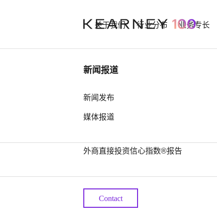
关于我们
行业分布
业务专长
行业洞察
新闻报道
Kakuya
中国奢侈品市场： 迈向审慎复苏之
新闻发布
路
媒体报道
Nishikaw
中国全球第四，亚洲占据前25位最
多席位——科尔尼发布2026年全球
外商直接投资信心指数®报告
Partner
Contact