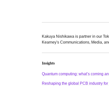
Kakuya Nishikawa is partner in our Tokyo
Kearney's Communications, Media, and
Insights
Quantum computing: what’s coming an
Reshaping the global PCB industry for 