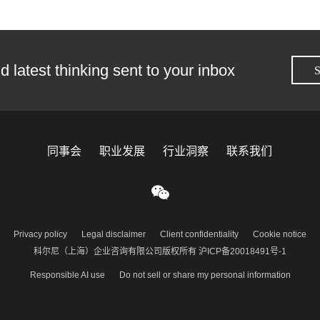
d latest thinking sent to your inbox
S
同事会
职业发展
行业洞察
联系我们
Privacy policy
Legal disclaimer
Client confidentiality
Cookie notice
科尔尼（上海）企业咨询有限公司版权所有 沪ICP备20018491号-1
Responsible AI use
Do not sell or share my personal information